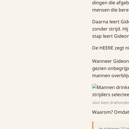
dingen die afge
mensen die berei
Daarna leert Gid
zonder strijd. Hi
stap leert Gideo
De HEERE zegt nie
Wanneer Gideon u
gezien onbegrijpe
mannen overblij
God kiest driehonder
Waarom? Omdat I
📖 richteren 7:2 