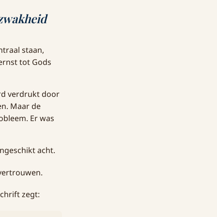
 zwakheid
ntraal staan,
ernst tot Gods
rd verdrukt door
en. Maar de
robleem. Er was
ngeschikt acht.
 vertrouwen.
chrift zegt: