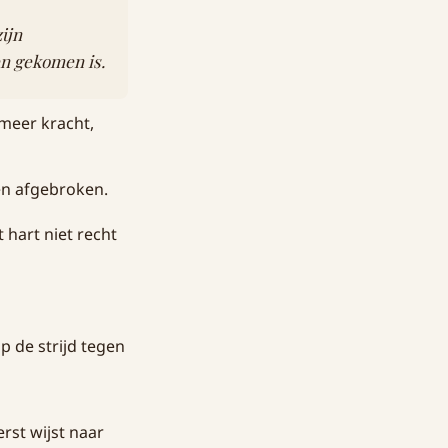
ijn
en gekomen is.
 meer kracht,
en afgebroken.
 hart niet recht
rst wijst naar