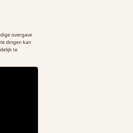
ledige overgave
ote dingen kan
elijk te