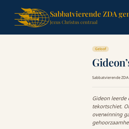
Sabbatvierende ZDA ge
Jezus Christus centraal
Geloof
Gideon’
Sabbatvierende ZD
Gideon leerde 
tekortschiet. 
overwinning ga
gehoorzaamhei