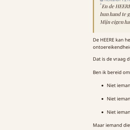
2
En de HEERE z
hun hand te g
Mijn eigen ha
De HEERE kan het
ontoereikendheid
Dat is de vraag 
Ben ik bereid om
Niet ieman
Niet ieman
Niet ieman
Maar iemand die 