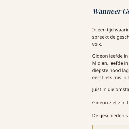
Wanneer God
In een tijd waari
spreekt de gesc
volk.
Gideon leefde in
Midian, leefde i
diepste nood lag 
eerst iets mis in 
Juist in die oms
Gideon ziet zijn
De geschiedenis v