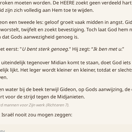
broken moeten worden. De HEERE zoekt geen verdeeld hart.
d zijn zich volledig aan Hem toe te wijden.
eon een tweede les: geloof groeit vaak midden in angst. Gi
j worstelt, twijfelt en zoekt bevestiging. Toch laat God hem n
n dat Gods aanwezigheid genoeg is.
t eerst: "
U bent sterk genoeg.
" Hij zegt: “
Ik ben met u.
”
iteindelijk tegenover Midian komt te staan, doet God iets
lijk lijkt. Het leger wordt kleiner en kleiner, totdat er slec
ven.
d mannen voor Zijn werk (Richteren 7).
sraël nooit zou mogen zeggen:
HSV