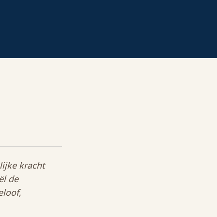
ijke kracht
ël de
eloof,