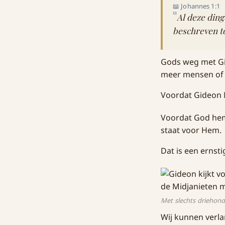
📖 Johannes 1:1
11
Al deze ding
beschreven t
Gods weg met Gid
meer mensen of b
Voordat Gideon 
Voordat God hem g
staat voor Hem.
Dat is een ernsti
Met slechts driehond
Wij kunnen verla