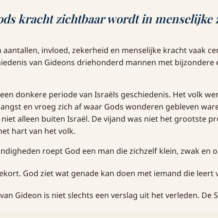
s kracht zichtbaar wordt in menselijke
n aantallen, invloed, zekerheid en menselijke kracht vaak ce
hiedenis van Gideons driehonderd mannen met bijzondere 
 een donkere periode van Israëls geschiedenis. Het volk we
n angst en vroeg zich af waar Gods wonderen gebleven war
niet alleen buiten Israël. De vijand was niet het grootste p
het hart van het volk.
tandigheden roept God een man die zichzelf klein, zwak en o
 tekort. God ziet wat genade kan doen met iemand die leert
an Gideon is niet slechts een verslag uit het verleden. De S