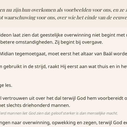
en nu zijn hun overkomen als voorbeelden voor ons, en ze z
ot waarschuwing voor ons, over wie het einde van de eeuw
eon laat zien dat geestelijke overwinning niet begint met
etere omstandigheden. Zij begint bij overgave.
Midian tegemoetgaat, moet eerst het altaar van Baäl word
ebruikt in de strijd, raakt Hij eerst aan wat thuis en in het
ge les.
erd mannen liet God zien dat geloof sterker is dan menselijke macht.
ngen naar overwinning, opwekking en zegen, terwijl God ee