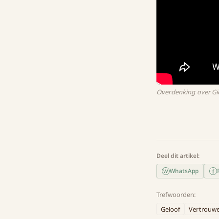
Overdenking over Gid
Deel dit artikel:
WhatsApp
f
W
Trefwoorden:
Geloof
Vertrouw