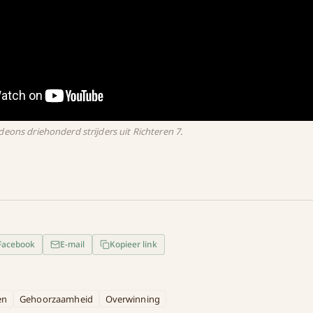
eons driehonderd strijders uit Richteren 7.
Facebook
E-mail
Kopieer link
en
Gehoorzaamheid
Overwinning