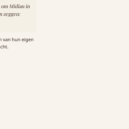
k om Midian in
n zeggen:
n van hun eigen
cht.