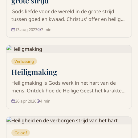
grote strijd
Gods liefde voor de wereld in de grote strijd
tussen goed en kwaad. Christus' offer en heilige
roeping voor de wereld.
13 aug 2023
7
min
Verlossing
Heiligmaking
Heiligmaking is Gods werk in het hart van de
mens. Ontdek hoe de Heilige Geest het karakter
vernieuwt, overwinning geeft over de zonde en
26 apr 2026
4
min
gelovigen voorbereidt op de wederkomst van
Jezus Christus.
Geloof