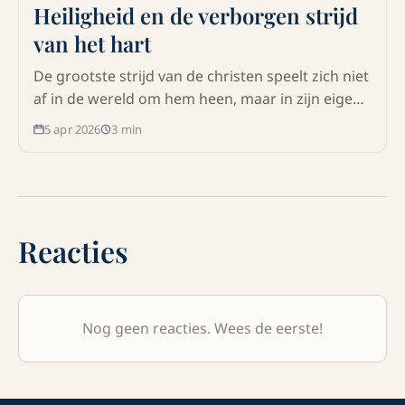
Heiligheid en de verborgen strijd
van het hart
De grootste strijd van de christen speelt zich niet
af in de wereld om hem heen, maar in zijn eigen
hart. Ontdek wat de Bijbel leert over heiligheid,
5 apr 2026
3
min
de strijd tegen de zonde en de overwinning die
alleen in Jezus Christus gevonden wordt.
Reacties
Nog geen reacties. Wees de eerste!