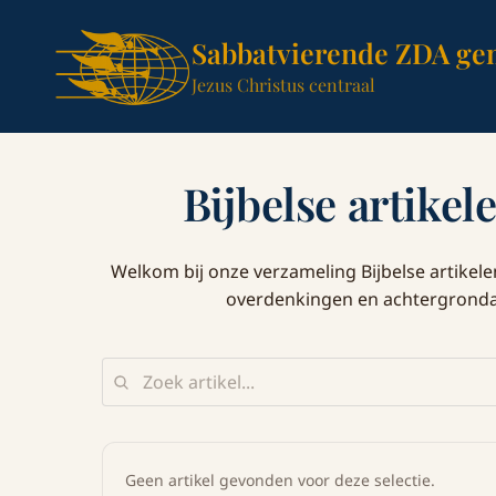
Sabbatvierende ZDA ge
Jezus Christus centraal
Bijbelse artikele
Welkom bij onze verzameling Bijbelse artikelen 
overdenkingen en achtergrondart
Geen artikel gevonden voor deze selectie.