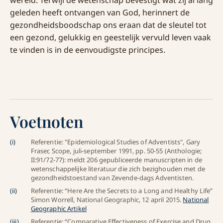
wereld. Terwijl de wetenschap bevestigt wat zij al lang
geleden heeft ontvangen van God, herinnert de
gezondheidsboodschap ons eraan dat de sleutel tot
een gezond, gelukkig en geestelijk vervuld leven vaak
te vinden is in de eenvoudigste principes.
Voetnoten
(
i
)
Referentie: "Epidemiological Studies of Adventists", Gary
Fraser, Scope, juli-september 1991, pp. 50-55 (Anthologie;
II:91/72-77): meldt 206 gepubliceerde manuscripten in de
wetenschappelijke literatuur die zich bezighouden met de
gezondheidstoestand van Zevende-dags Adventisten.
(
ii
)
Referentie: “Here Are the Secrets to a Long and Healthy Life”
Simon Worrell, National Geographic, 12 april 2015.
National
Geographic Artikel
(
iii
)
Referentie: “Comparative Effectiveness of Exercise and Drug