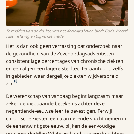
Te midden van de drukte van het dagelijks leven biedt Gods Woord
rust, richting en blijvende vrede.
Het is dan ook geen verrassing dat onderzoek naar
de gezondheid van de Zevendedagsadventisten
consistent lage percentages van chronische ziekten
en een algemeen lagere sterftecijfer aantoont, zelfs
in gebieden waar dergelijke ziekten wijdverspreid
(i)
zijn
.
De wetenschap van vandaag begint langzaam maar
zeker de diepgaande betekenis achter deze
negentiende-eeuwse leer te bevestigen. Terwijl
chronische ziekten een alarmerende vlucht nemen in
de eenentwintigste eeuw, blijken de eenvoudige
principes die Ellen White verkondigde een krachtige