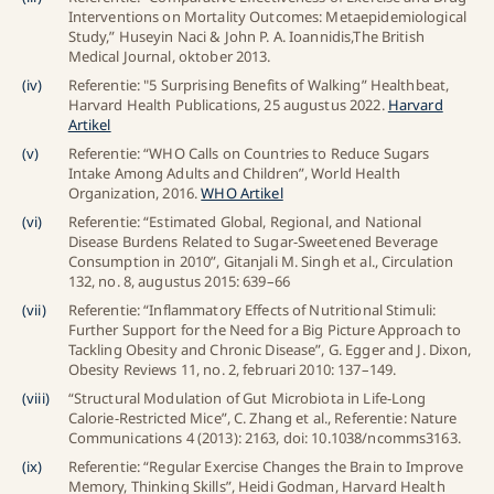
Interventions on Mortality Outcomes: Metaepidemiological
Study,” Huseyin Naci & John P. A. Ioannidis,The British
Medical Journal, oktober 2013.
(
iv
)
Referentie: "5 Surprising Benefits of Walking” Healthbeat,
Harvard Health Publications, 25 augustus 2022.
Harvard
Artikel
(
v
)
Referentie: “WHO Calls on Countries to Reduce Sugars
Intake Among Adults and Children”, World Health
Organization, 2016.
WHO Artikel
(
vi
)
Referentie: “Estimated Global, Regional, and National
Disease Burdens Related to Sugar-Sweetened Beverage
Consumption in 2010”, Gitanjali M. Singh et al., Circulation
132, no. 8, augustus 2015: 639–66
(
vii
)
Referentie: “Inflammatory Effects of Nutritional Stimuli:
Further Support for the Need for a Big Picture Approach to
Tackling Obesity and Chronic Disease”, G. Egger and J. Dixon,
Obesity Reviews 11, no. 2, februari 2010: 137–149.
(
viii
)
“Structural Modulation of Gut Microbiota in Life-Long
Calorie-Restricted Mice”, C. Zhang et al., Referentie: Nature
Communications 4 (2013): 2163, doi: 10.1038/ncomms3163.
(
ix
)
Referentie: “Regular Exercise Changes the Brain to Improve
Memory, Thinking Skills”, Heidi Godman, Harvard Health