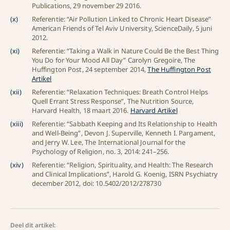
Publications, 29 november 29 2016.
(
x
)
Referentie: “Air Pollution Linked to Chronic Heart Disease”
American Friends of Tel Aviv University, ScienceDaily, 5 juni
2012.
(
xi
)
Referentie: “Taking a Walk in Nature Could Be the Best Thing
You Do for Your Mood All Day” Carolyn Gregoire, The
Huffington Post, 24 september 2014,
The Huffington Post
Artikel
(
xii
)
Referentie: “Relaxation Techniques: Breath Control Helps
Quell Errant Stress Response”, The Nutrition Source,
Harvard Health, 18 maart 2016.
Harvard Artikel
(
xiii
)
Referentie: “Sabbath Keeping and Its Relationship to Health
and Well-Being”, Devon J. Superville, Kenneth I. Pargament,
and Jerry W. Lee, The International Journal for the
Psychology of Religion, no. 3, 2014: 241–256.
(
xiv
)
Referentie: “Religion, Spirituality, and Health: The Research
and Clinical Implications”, Harold G. Koenig, ISRN Psychiatry
december 2012, doi: 10.5402/2012/278730
Deel dit artikel: