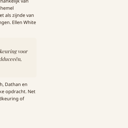
hankelijk van
 hemel
t als zijnde van
angen. Ellen White
dkeuring voor
adduceeën,
h, Dathan en
jke opdracht. Net
dkeuring of