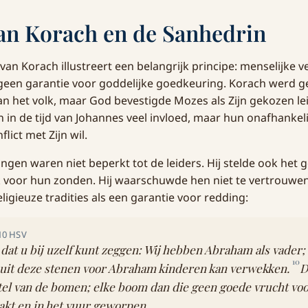
an Korach en de Sanhedrin
van Korach illustreert een belangrijk principe: menselijke v
n geen garantie voor goddelijke goedkeuring. Korach werd 
an het volk, maar God bevestigde Mozes als Zijn gekozen le
 in de tijd van Johannes veel invloed, maar hun onafhankel
lict met Zijn wil.
ingen waren niet beperkt tot de leiders. Hij stelde ook het
k voor hun zonden. Hij waarschuwde hen niet te vertrouwe
igieuze tradities als een garantie voor redding:
10 HSV
 dat u bij uzelf kunt zeggen: Wij hebben Abraham als vader;
10
s uit deze stenen voor Abraham kinderen kan verwekken.
D
tel van de bomen; elke boom dan die geen goede vrucht vo
kt en in het vuur geworpen.