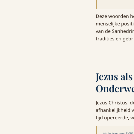
Deze woorden her
menselijke posit
van de Sanhedrin
tradities en gebr
Jezus al
Onderwe
Jezus Christus, 
afhankelijkheid v
tijd opereerde, 
📖 Johannes 5:30