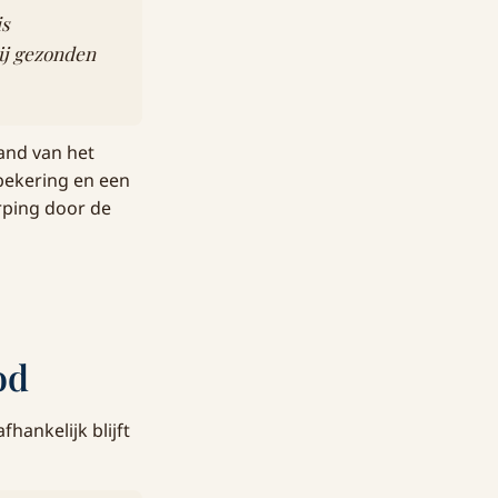
is
Mij gezonden
jand van het
 bekering en een
rping door de
od
fhankelijk blijft