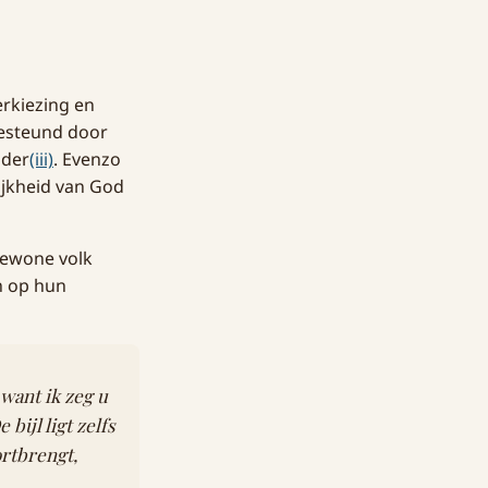
erkiezing en
gesteund door
ider
(iii)
. Evenzo
ijkheid van God
 gewone volk
n op hun
 want ik zeg u
e bijl ligt zelfs
ortbrengt,