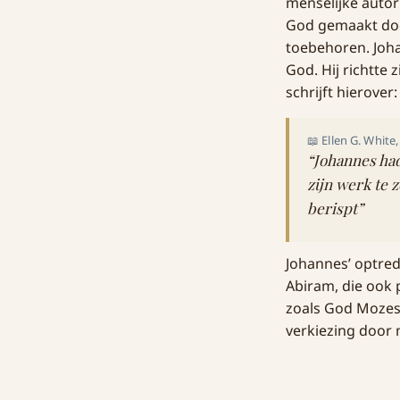
menselijke autor
God gemaakt door
toebehoren. Joha
God. Hij richtte 
schrijft hierover:
📖 Ellen G. White,
“Johannes had
zijn werk te 
berispt”
Johannes’ optre
Abiram, die ook 
zoals God Mozes 
verkiezing door