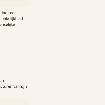
 door een
hankelijkheid
enselijke
van
ucturen van Zijn