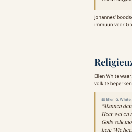
Johannes’ boodsc
immuun voor Gods
Religieu
Ellen White waar
volk te beperken
📖 Ellen G. White
“Mannen denke
Heer wel en n
Gods volk mo
hen: 'Wie heef