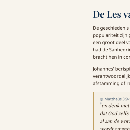
De Les v
De geschiedenis 
populariteit zij
een groot deel v
had de Sanhedrin
bracht hen in conf
Johannes’ berisp
verantwoordelij
afstamming of rel
📖 Mattheüs 3:9-
9
en denk niet
dat God zelf
al aan de wor
wordt omgeha