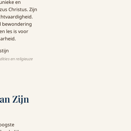
 unieke en
us Christus. Zijn
htvaardigheid.
el bewondering
n les is voor
aarheid.
ities en religieuze
an Zijn
hoogste