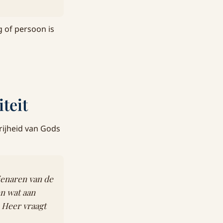
g of persoon is
teit
rijheid van Gods
ienaren van de
en wat aan
 Heer vraagt