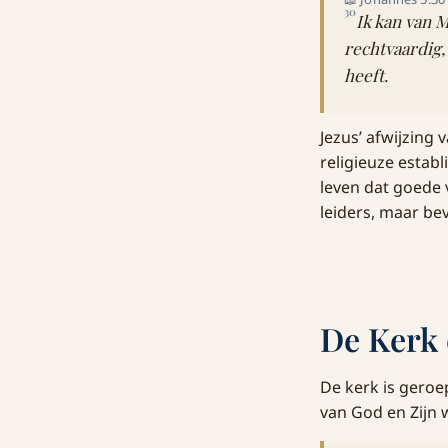
30
Ik kan van M
rechtvaardig,
heeft.
Jezus’ afwijzing
religieuze estab
leven dat goede 
leiders, maar be
De Kerk 
De kerk is geroep
van God en Zijn w