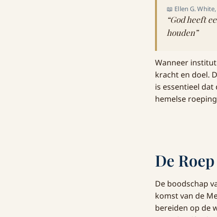
📖 Ellen G. White
“God heeft ee
houden”
Wanneer institut
kracht en doel. 
is essentieel da
hemelse roeping
De Roep 
De boodschap va
komst van de Me
bereiden op de w