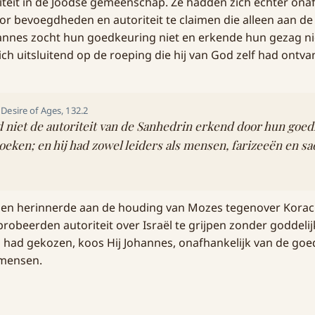
iteit in de Joodse gemeenschap. Ze hadden zich echter onaf
 bevoegdheden en autoriteit te claimen die alleen aan de
nnes zocht hun goedkeuring niet en erkende hun gezag nie
zich uitsluitend op de roeping die hij van God zelf had ontv
 Desire of Ages, 132.2
 niet de autoriteit van de Sanhedrin erkend door hun goe
zoeken; en hij had zowel leiders als mensen, farizeeën en s
den herinnerde aan de houding van Mozes tegenover Korac
probeerden autoriteit over Israël te grijpen zonder goddeli
had gekozen, koos Hij Johannes, onafhankelijk van de goe
 mensen.