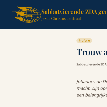
Sabbatvierende ZDA ge
Jezus Christus centraal
Profetie
Trouw a
Sabbatvierende ZD
Johannes de Do
macht. Zijn op
een belangrijke